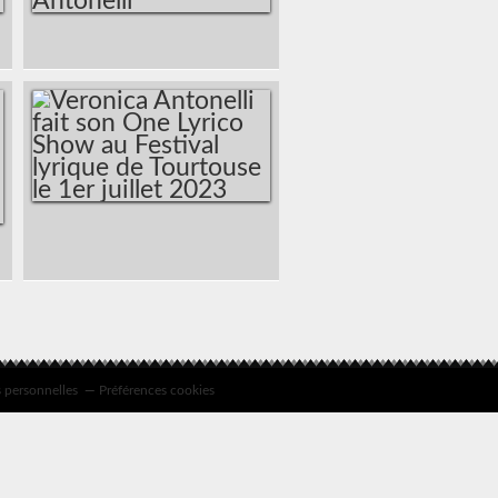
LA PRESSE
(CANADA) : UNE
VISITE DU
QUARTIER DE
MONTMARTRE EN
CHANSONS
VERONICA
VERONICA
ANTONELLI
ANTONELLI FAIT
SON ONE LYRICO
SHOW AU FESTIVAL
LYRIQUE DE
 personnelles
Préférences cookies
TOURTOUSE LE 1ER
JUILLET 2023