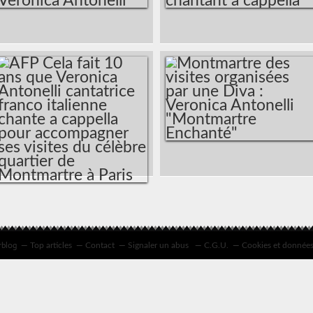
CYCLES MÉLODIES :
MONTMARTRE
SÉRÉNADE /
ENCHANTÉ : AFP
STÄNDCHEN DE
DEPUIS 10 ANS, UNE
FRANZ SCHUBERT
SOPRANO FAIT
INTERPRÉTÉ PAR LA
VISITER
SOPRANO
MONTMARTRE EN
VERONICA
CHANTANT A
ANTONELLI
CAPPELLA
MONTMARTRE DES
VISITES
ORGANISÉES PAR
AFP CELA FAIT 10
UNE DIVA :
ANS QUE VERONICA
rblog
Top articles
Contact
Signaler un abus
C.G.U.
Cookies et données
VERONICA
ANTONELLI
ANTONELLI
CANTATRICE
"MONTMARTRE
FRANCO ITALIENNE