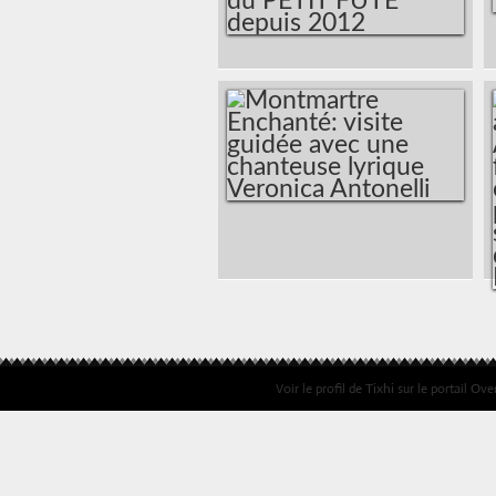
MONTMARTRE
ENCHANTÉ : VISITE
DE LA BUTTE AVEC
UNE DIVA
VERONICA
ANTONELLI
MONTMARTRE
PARTENAIRE DU
ENCHANTÉ: VISITE
PETIT FUTÉ DEPUIS
GUIDÉE AVEC UNE
2012
CHANTEUSE
LYRIQUE VERONICA
Voir le profil de
sur le portail Ove
Tixhi
ANTONELLI